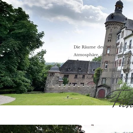
Die Räume des Schlosses „Bur
Atmosphäre, die weitläufige 
Gegenwart zu erleben und Krea
Sie sollen sich zu Hause fühl
damit Sie unvergessliche Stu
Füh