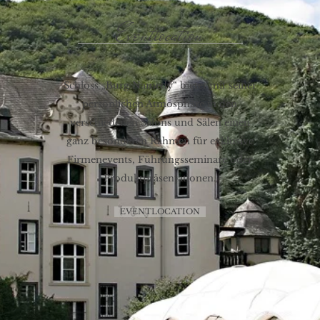
Eventlocation
Schloss „Burg Namedy“ bietet mit seiner
persönlichen Atmosphäre in den
verschiedenen Salons und Sälen einen
ganz besonderen Rahmen für exklusive
Firmenevents, Führungsseminare oder
Produktpräsentationen.
EVENTLOCATION