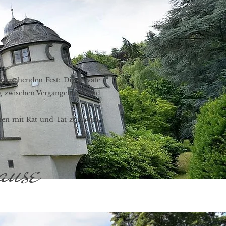
rauschenden Fest: Die private
ng zwischen Vergangenheit und
nen mit Rat und Tat zur Seite,
ause