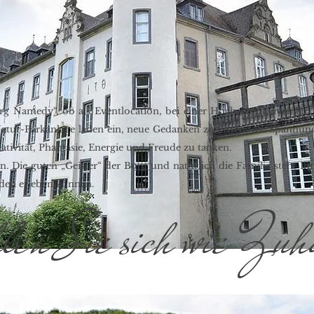
g Namedy“, ob als Eventlocation, bei einer Hochzeit oder einem 
Natur-Parkanlage laden ein, neue Gedanken zu fassen, die Spannu
tivität, Phantasie, Energie und Freude zu tanken.
en. Die guten „Geister“ der Burg und natürlich die Familie steht Ih
nden erleben können.
len Sie sich wie Zuh