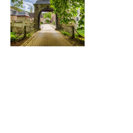
Erleben Sie Burg Namedy ganz persönlich
SCHLOSS
BURG NAMEDY
BURG NAMEDY GmbH
Geschäftsführer:
Heide Prinzessin von Hohenzollern
Anna Prinzessin von Hohenzollern
Burg Namedy
56626 Andernach